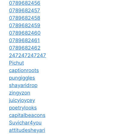
0789682456
0789682457
0789682458
0789682459
0789682460
0789682461
0789682462
247247247247
Pichut
captionroots
pungiggles
shayaridrop
zingyzon
juicyjoycey
poetrylooks
capitalbeacons
Suvichar4you
attitudesheyari