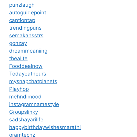
punzlaugh
autoguidepoint
captiontap
trendingpuns
semakansstrs
gonzay
dreammeaniing
thealite
Fooddealnow
Todayeathours
mysnapchatplanets
Playhop
mehndimood
instagramnamestyle
Groupslinky
sadshayarilife
happybirthdaywishesmarathi
gramtechz