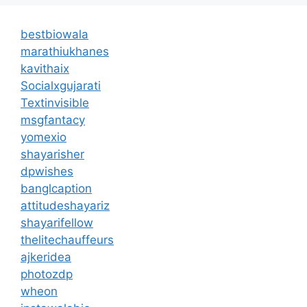
bestbiowala
marathiukhanes
kavithaix
Socialxgujarati
Textinvisible
msgfantacy
yomexio
shayarisher
dpwishes
banglcaption
attitudeshayariz
shayarifellow
thelitechauffeurs
ajkeridea
photozdp
wheon