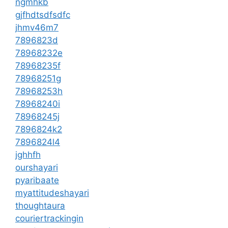
ngmhkb
gjfhdtsdfsdfc
jhmv46m7
7896823d
78968232e
78968235f
78968251g
78968253h
78968240i
78968245j
7896824k2
7896824l4
jghhfh
ourshayari
pyaribaate
myattitudeshayari
thoughtaura
couriertrackingin