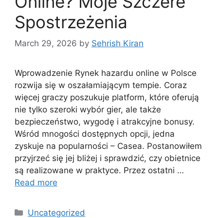
Online? Moje Szczere
Spostrzeżenia
March 29, 2026
by
Sehrish Kiran
Wprowadzenie Rynek hazardu online w Polsce
rozwija się w oszałamiającym tempie. Coraz
więcej graczy poszukuje platform, które oferują
nie tylko szeroki wybór gier, ale także
bezpieczeństwo, wygodę i atrakcyjne bonusy.
Wśród mnogości dostępnych opcji, jedna
zyskuje na popularności – Casea. Postanowiłem
przyjrzeć się jej bliżej i sprawdzić, czy obietnice
są realizowane w praktyce. Przez ostatni …
Read more
Categories
Uncategorized