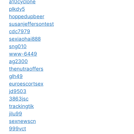
a10cyclone
plkdy5
hoppedupbeer
susanjeffersontest
cdc7979
sexiaohai888
sng010
www-6449
ag2300
thenutraoffers
glh49
euroescortsex
jd9503
3863jsc
trackingtik
jilu99
sexnewscn
999vct