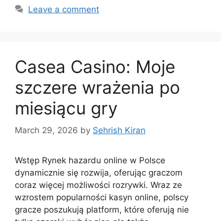
Leave a comment
Casea Casino: Moje
szczere wrażenia po
miesiącu gry
March 29, 2026
by
Sehrish Kiran
Wstęp Rynek hazardu online w Polsce
dynamicznie się rozwija, oferując graczom
coraz więcej możliwości rozrywki. Wraz ze
wzrostem popularności kasyn online, polscy
gracze poszukują platform, które oferują nie