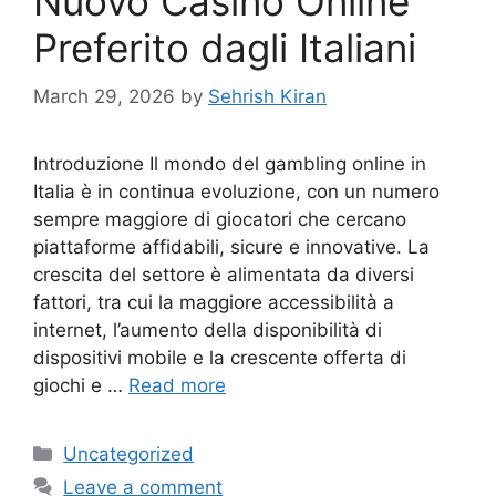
Nuovo Casino Online
Preferito dagli Italiani
March 29, 2026
by
Sehrish Kiran
Introduzione Il mondo del gambling online in
Italia è in continua evoluzione, con un numero
sempre maggiore di giocatori che cercano
piattaforme affidabili, sicure e innovative. La
crescita del settore è alimentata da diversi
fattori, tra cui la maggiore accessibilità a
internet, l’aumento della disponibilità di
dispositivi mobile e la crescente offerta di
giochi e …
Read more
Categories
Uncategorized
Leave a comment