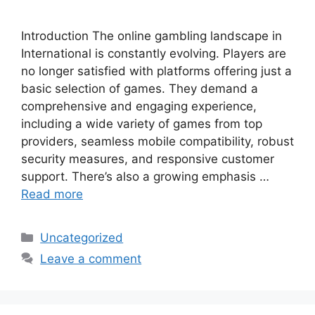
Introduction The online gambling landscape in
International is constantly evolving. Players are
no longer satisfied with platforms offering just a
basic selection of games. They demand a
comprehensive and engaging experience,
including a wide variety of games from top
providers, seamless mobile compatibility, robust
security measures, and responsive customer
support. There’s also a growing emphasis …
Read more
Categories
Uncategorized
Leave a comment