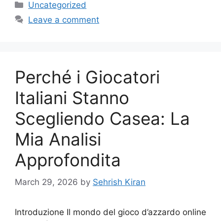
Categories
Uncategorized
Leave a comment
Perché i Giocatori
Italiani Stanno
Scegliendo Casea: La
Mia Analisi
Approfondita
March 29, 2026
by
Sehrish Kiran
Introduzione Il mondo del gioco d’azzardo online