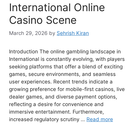
International Online
Casino Scene
March 29, 2026
by
Sehrish Kiran
Introduction The online gambling landscape in
International is constantly evolving, with players
seeking platforms that offer a blend of exciting
games, secure environments, and seamless
user experiences. Recent trends indicate a
growing preference for mobile-first casinos, live
dealer games, and diverse payment options,
reflecting a desire for convenience and
immersive entertainment. Furthermore,
increased regulatory scrutiny …
Read more