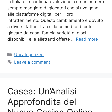
in Italia è in continua evoluzione, con un numero
sempre maggiore di giocatori che si rivolgono
alle piattaforme digitali per il loro
intrattenimento. Questo cambiamento è dovuto
a diversi fattori, tra cui la comodità di poter
giocare da casa, l’ampia varietà di giochi
disponibili e le allettanti offerte …
Read more
Categories
Uncategorized
Leave a comment
Casea: Un’Analisi
Approfondita del