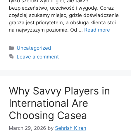
tylko szeroki wybór gier, ale także
bezpieczeństwo, uczciwość i wygodę. Coraz
częściej szukamy miejsc, gdzie doświadczenie
gracza jest priorytetem, a obsługa klienta stoi
na najwyższym poziomie. Od …
Read more
Categories
Uncategorized
Leave a comment
Why Savvy Players in
International Are
Choosing Casea
March 29, 2026
by
Sehrish Kiran