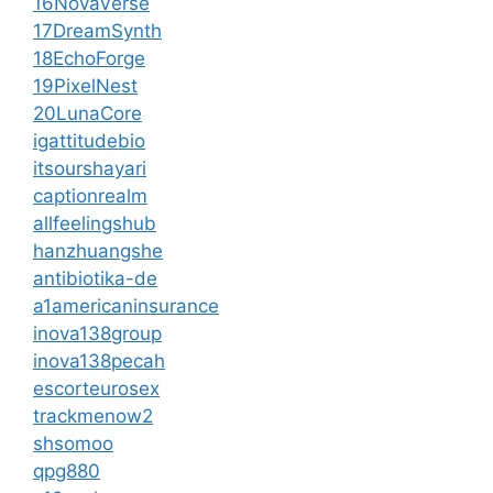
16NovaVerse
17DreamSynth
18EchoForge
19PixelNest
20LunaCore
igattitudebio
itsourshayari
captionrealm
allfeelingshub
hanzhuangshe
antibiotika-de
a1americaninsurance
inova138group
inova138pecah
escorteurosex
trackmenow2
shsomoo
qpg880